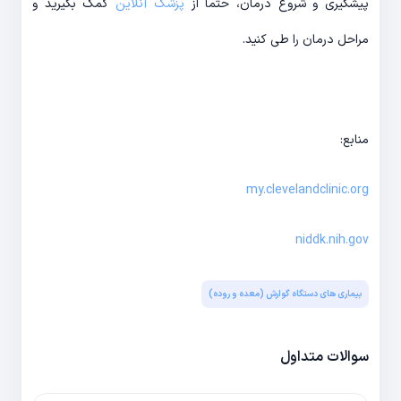
پیشگیری و شروع درمان، حتما از
پزشک آنلاین
کمک بگیرید و
مراحل درمان را طی کنید.
منابع:
my.clevelandclinic.org
niddk.nih.gov
بیماری های دستگاه گوارش (معده و روده)
سوالات متداول