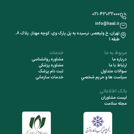
021-43032000
info@haal.ir
تهران، خ ولیعصر، نرسیده به پل پارک وی، کوچه مهناز، پلاک 8،
طبقه 1
مربوط به ما
خدمات
درباره ما
مشاوره روانشناسی
ارتباط با ما
مشاوره پزشکی
سوالات متداول
ثبت نام پزشک
سياست ها و حريم شخصي
خدمات سازمانی
بانک اطلاعاتی
لیست مشاوران
مجله سلامت