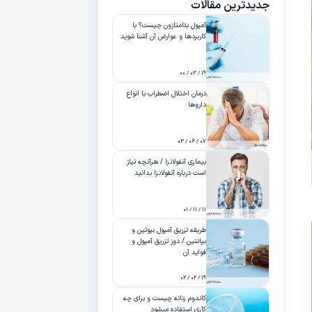
جدیدترین مقالات
آمپول بتامتازون چیست؟ با
کاربردها و عوارض آن آشنا شوید
۱۹ / ۰۳ / ۰۰
درمان اختلال اضطراب با انواع
داروها
۰۷ / ۰۶ / ۰۳
بیماری آنفولانزا / هرآنچه نیاز
است درباره آنفولانزا بدانید
۱۱ / ۱۱ / ۰۱
طریقه تزریق آمپول بیوتین و
بپانتین / دوز تزریق آمپول و
فواید آن
۱۹ / ۰۲ / ۰۲
کاندوم زنانه چیست و برای چه
کاری استفاده میشود