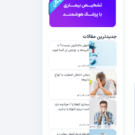
جدیدترین مقالات
آمپول بتامتازون چیست؟ با
کاربردها و عوارض آن آشنا شوید
۱۹ / ۰۳ / ۰۰
درمان اختلال اضطراب با انواع
داروها
۰۷ / ۰۶ / ۰۳
بیماری آنفولانزا / هرآنچه نیاز
است درباره آنفولانزا بدانید
۱۱ / ۱۱ / ۰۱
طریقه تزریق آمپول بیوتین و