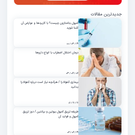
جدیدترین مقالات
آمپول بتامتازون چیست؟ با کاربردها و عوارض آن
آشنا شوید
۱۹ / ۰۳ / ۰۰
درمان اختلال اضطراب با انواع داروها
۰۷ / ۰۶ / ۰۳
بیماری آنفولانزا / هرآنچه نیاز است درباره آنفولانزا
بدانید
۱۱ / ۱۱ / ۰۱
طریقه تزریق آمپول بیوتین و بپانتین / دوز تزریق
آمپول و فواید آن
۱۹ / ۰۲ / ۰۲