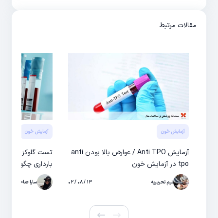
مقالات مرتبط
آزمایش خون
آزمایش خون
آزمایش Anti TPO / عوارض بالا بودن anti
تست گلوکز بارداری
tpo در آزمایش خون
بارداری چگونه انجا
تیم تحریریه
۱۳ / ۰۸ / ۰۲
سارا صاحبی