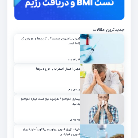
جدیدترین مقالات
آمپول بتامتازون چیست؟ با کاربردها و عوارض آن
آشنا شوید
۱۹ / ۰۳ / ۰۰
درمان اختلال اضطراب با انواع داروها
۰۷ / ۰۶ / ۰۳
بیماری آنفولانزا / هرآنچه نیاز است درباره آنفولانزا
بدانید
۱۱ / ۱۱ / ۰۱
طریقه تزریق آمپول بیوتین و بپانتین / دوز تزریق
آمپول و فواید آن