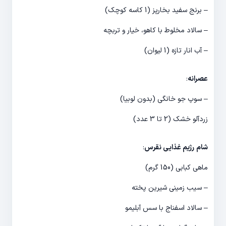
– برنج سفید بخارپز (1 کاسه کوچک)
– سالاد مخلوط با کاهو، خیار و تربچه
– آب انار تازه (1 لیوان)
عصرانه
:
– سوپ جو خانگی (بدون لوبیا)
زردآلو خشک (2 تا 3 عدد)
شام
رژیم غذایی نقرس
:
ماهی کبابی (150 گرم)
– سیب زمینی شیرین پخته
– سالاد اسفناج با سس آبلیمو