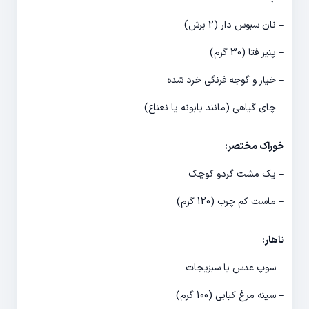
– نان سبوس دار (2 برش)
– پنیر فتا (30 گرم)
– خیار و گوجه فرنگی خرد شده
– چای گیاهی (مانند بابونه یا نعناع)
خوراک مختصر:
– یک مشت گردو کوچک
– ماست کم چرب (120 گرم)
ناهار:
– سوپ عدس با سبزیجات
– سینه مرغ کبابی (100 گرم)