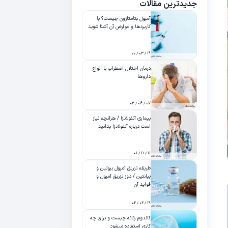
جدیدترین مقالات
آمپول بتامتازون چیست؟ با
کاربردها و عوارض آن آشنا شوید
۱۹ / ۰۳ / ۰۰
درمان اختلال اضطراب با انواع
داروها
۰۷ / ۰۶ / ۰۳
بیماری آنفولانزا / هرآنچه نیاز
است درباره آنفولانزا بدانید
۱۱ / ۱۱ / ۰۱
طریقه تزریق آمپول بیوتین و
بپانتین / دوز تزریق آمپول و
فواید آن
۱۹ / ۰۲ / ۰۲
کاندوم زنانه چیست و برای چه
کاری استفاده میشود