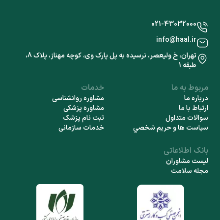
021-43032000
info@haal.ir
تهران، خ ولیعصر، نرسیده به پل پارک وی، کوچه مهناز، پلاک 8،
طبقه 1
مربوط به ما
خدمات
درباره ما
مشاوره روانشناسی
ارتباط با ما
مشاوره پزشکی
سوالات متداول
ثبت نام پزشک
سياست ها و حريم شخصي
خدمات سازمانی
بانک اطلاعاتی
لیست مشاوران
مجله سلامت