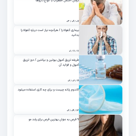
درمان اختلال اضطراب با انواع داروها
۰۷ / ۰۶ / ۰۳
بیماری آنفولانزا / هرآنچه نیاز است درباره آنفولانزا
بدانید
۱۱ / ۱۱ / ۰۱
طریقه تزریق آمپول بیوتین و بپانتین / دوز تزریق
آمپول و فواید آن
۱۹ / ۰۲ / ۰۲
کاندوم زنانه چیست و برای چه کاری استفاده میشود
۱۳ / ۰۴ / ۰۲
۹ قرص به عنوان بهترین قرص برای رشد مو