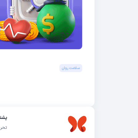
سلامت روان
پشتی
تحری