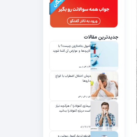
جدیدترین مقالات
آمپول بتامتازون چیست؟ با
کاربردها و عوارض آن آشنا شوید
۱۹ / ۰۳ / ۰۰
درمان اختلال اضطراب با انواع
داروها
۰۷ / ۰۶ / ۰۳
بیماری آنفولانزا / هرآنچه نیاز
است درباره آنفولانزا بدانید
۱۱ / ۱۱ / ۰۱
طریقه تزریق آمپول بیوتین و