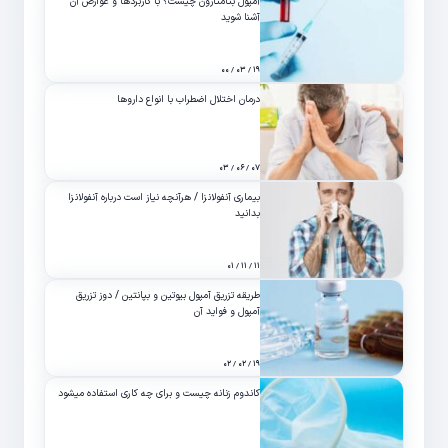
آمپول بتامتازون چیست؟ با کاربردها و عوارض آن
آشنا شوید
۱۹ / ۰۳ / ۰۰
درمان اختلال اضطراب با انواع داروها
۰۷ / ۰۶ / ۰۳
بیماری آنفولانزا / هرآنچه نیاز است درباره آنفولانزا
بدانید
۱۱ / ۱۱ / ۰۱
طریقه تزریق آمپول بیوتین و بپانتین / دوز تزریق
آمپول و فواید آن
۱۹ / ۰۲ / ۰۲
کاندوم زنانه چیست و برای چه کاری استفاده میشود