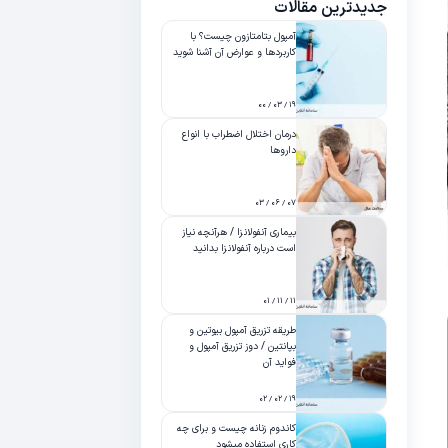
جدیدترین مقالات
آمپول بتامتازون چیست؟ با
کاربردها و عوارض آن آشنا شوید
۱۹ / ۰۳ / ۰۰
درمان اختلال اضطراب با انواع
داروها
۰۷ / ۰۶ / ۰۳
بیماری آنفولانزا / هرآنچه نیاز
است درباره آنفولانزا بدانید
۱۱ / ۱۱ / ۰۱
طریقه تزریق آمپول بیوتین و
بپانتین / دوز تزریق آمپول و
فواید آن
۱۹ / ۰۲ / ۰۲
کاندوم زنانه چیست و برای چه
کاری استفاده میشود