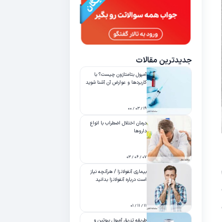
جدیدترین مقالات
آمپول بتامتازون چیست؟ با
کاربردها و عوارض آن آشنا شوید
۱۹ / ۰۳ / ۰۰
درمان اختلال اضطراب با انواع
داروها
۰۷ / ۰۶ / ۰۳
بیماری آنفولانزا / هرآنچه نیاز
است درباره آنفولانزا بدانید
۱۱ / ۱۱ / ۰۱
طریقه تزریق آمپول بیوتین و