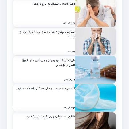
درمان اختلال اضطراب با انواع داروها
۰۷ / ۰۶ / ۰۳
بیماری آنفولانزا / هرآنچه نیاز است درباره آنفولانزا
بدانید
۱۱ / ۱۱ / ۰۱
طریقه تزریق آمپول بیوتین و بپانتین / دوز تزریق
آمپول و فواید آن
۱۹ / ۰۲ / ۰۲
کاندوم زنانه چیست و برای چه کاری استفاده میشود
۱۳ / ۰۴ / ۰۲
۹ قرص به عنوان بهترین قرص برای رشد مو