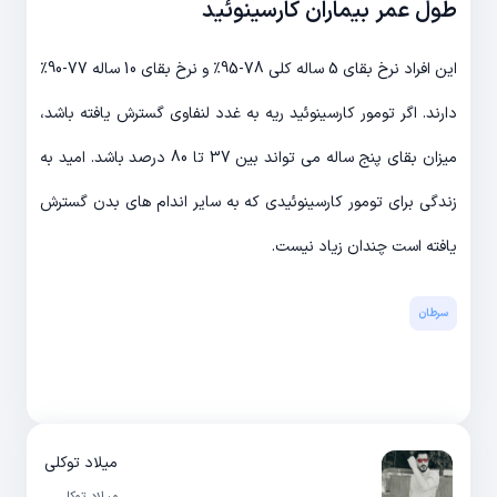
طول عمر بیماران کارسینوئید
این افراد نرخ بقای 5 ساله کلی 78-95٪ و نرخ بقای 10 ساله 77-90٪
دارند. اگر تومور کارسینوئید ریه به غدد لنفاوی گسترش یافته باشد،
میزان بقای پنج ساله می تواند بین 37 تا 80 درصد باشد. امید به
زندگی برای تومور کارسینوئیدی که به سایر اندام های بدن گسترش
یافته است چندان زیاد نیست.
سرطان
میلاد توکلی
میلاد توکلی