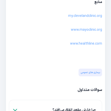
منابع
my.clevelandclinic.org
www.mayoclinic.org
www.healthline.com
بیماری های عمومی
سوالات متداول
چرا خارش مقعد اتفاق می‌افتد؟