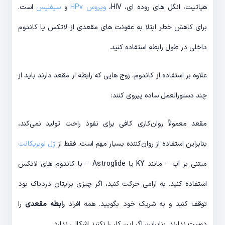
هپاتیت، انگل های روده ای، HIV،
ویروس HPv
و
سیفلیس
است.
برای کاهش خطر ابتلا به عفونت های مقعدی از لاتکس یا کاندوم
داخلی در طول رابطه استفاده کنید.
علاوه بر استفاده از کاندوم، زوج هایی که رابطه از مقعد دارند باید از
چند دستورالعمل ساده پیروی کنند:
مقعد معمولاً روان‌کاری کافی برای نفوذ راحت تولید نمی‌کند،
بنابراین استفاده از روان‌کننده بسیار مهم است. فقط از
ژل لوبریکانت
مبتنی بر آب – مانند KY یا Astroglide – با کاندوم های لاتکس
استفاده کنید. به آرامی حرکت کنید، اگر چیزی برایتان دردناک بود
توقف کنید و به شریک خود بگویید. همه افراد
رابطه مقعدی
را
دوست ندارند. بنابراین اگر این کار را نکنید اشکالی ندارد.