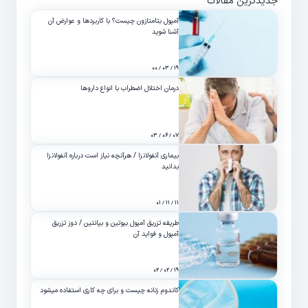
جدیدترین مقالات
آمپول بتامتازون چیست؟ با کاربردها و عوارض آن
آشنا شوید
۱۹ / ۰۳ / ۰۰
درمان اختلال اضطراب با انواع داروها
۰۷ / ۰۶ / ۰۳
بیماری آنفولانزا / هرآنچه نیاز است درباره آنفولانزا
بدانید
۱۱ / ۱۱ / ۰۱
طریقه تزریق آمپول بیوتین و بپانتین / دوز تزریق
آمپول و فواید آن
۱۹ / ۰۲ / ۰۲
کاندوم زنانه چیست و برای چه کاری استفاده میشود