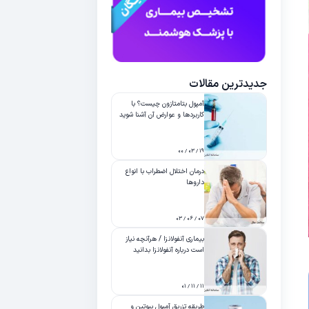
جدیدترین مقالات
آمپول بتامتازون چیست؟ با
کاربردها و عوارض آن آشنا شوید
۱۹ / ۰۳ / ۰۰
درمان اختلال اضطراب با انواع
داروها
۰۷ / ۰۶ / ۰۳
بیماری آنفولانزا / هرآنچه نیاز
است درباره آنفولانزا بدانید
۱۱ / ۱۱ / ۰۱
طریقه تزریق آمپول بیوتین و