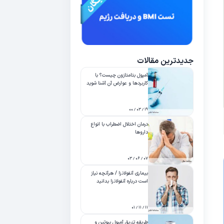
جدیدترین مقالات
آمپول بتامتازون چیست؟ با
کاربردها و عوارض آن آشنا شوید
۱۹ / ۰۳ / ۰۰
درمان اختلال اضطراب با انواع
داروها
۰۷ / ۰۶ / ۰۳
بیماری آنفولانزا / هرآنچه نیاز
است درباره آنفولانزا بدانید
۱۱ / ۱۱ / ۰۱
طریقه تزریق آمپول بیوتین و