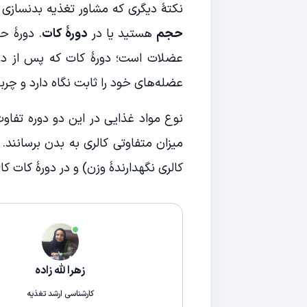
نکتۀ دیگری که مشاور تغذیه بدنسازی 
حجم
هستید یا در
دورۀ کات
. دورۀ ح
عضلات است؛ دورۀ کات که پس از دو
عضله‌های خود را ثابت نگاه دارد و چر
نوع مواد غذایی در این دو دوره تفاوت 
کالری نگهدارندۀ وزن) و در دورۀ کات کالری نقصان (15 درصد کمتر از 
زهرا لله زاده
کارشناسی ارشد تغذیه