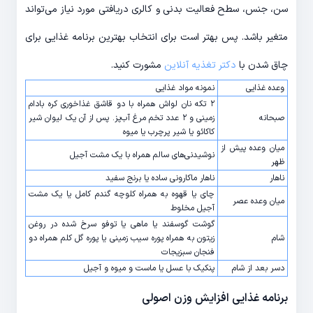
سن، جنس، سطح فعالیت بدنی و کالری دریافتی مورد نیاز می‌تواند
متغیر باشد. پس بهتر است برای انتخاب بهترین برنامه غذایی برای
چاق شدن با
دکتر تغذیه آنلاین
مشورت کنید.
وعده غذایی
نمونه مواد غذایی
۲ تکه نان لواش همراه با دو قاشق غذاخوری کره بادام
صبحانه
زمینی و ۲ عدد تخم مرغ آب‌پز. پس از آن یک لیوان شیر
کاکائو یا شیر پرچرب یا میوه
میان وعده پیش از
نوشیدنی‌های سالم همراه با یک مشت آجیل
ظهر
ناهار
ناهار ماکارونی ساده یا برنج سفید
چای یا قهوه به همراه کلوچه گندم کامل یا یک مشت
میان وعده عصر
آجیل مخلوط
گوشت گوسفند یا ماهی یا توفو سرخ شده در روغن
شام
زیتون به همراه پوره سیب زمینی یا پوره گل کلم همراه دو
فنجان سبزیجات
دسر بعد از شام
پنکیک با عسل یا ماست و میوه و آجیل
برنامه غذایی افزایش وزن اصولی