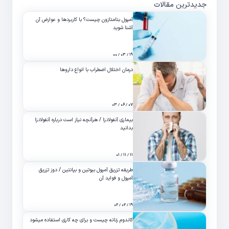
جدیدترین مقالات
آمپول بتامتازون چیست؟ با کاربردها و عوارض آن
آشنا شوید
۱۹ / ۰۳ / ۰۰
درمان اختلال اضطراب با انواع داروها
۰۷ / ۰۶ / ۰۳
بیماری آنفولانزا / هرآنچه نیاز است درباره آنفولانزا
بدانید
۱۱ / ۱۱ / ۰۱
طریقه تزریق آمپول بیوتین و بپانتین / دوز تزریق
آمپول و فواید آن
۱۹ / ۰۲ / ۰۲
کاندوم زنانه چیست و برای چه کاری استفاده میشود