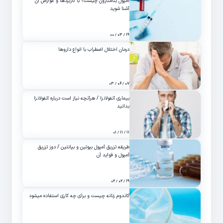
آمپول بتامتازون چیست؟ با کاربردها و عوارض آن
آشنا شوید
۱۹ / ۰۳ / ۰۰
درمان اختلال اضطراب با انواع داروها
۰۷ / ۰۶ / ۰۳
بیماری آنفولانزا / هرآنچه نیاز است درباره آنفولانزا
بدانید
۱۱ / ۱۱ / ۰۱
طریقه تزریق آمپول بیوتین و بپانتین / دوز تزریق
آمپول و فواید آن
۱۹ / ۰۲ / ۰۲
کاندوم زنانه چیست و برای چه کاری استفاده میشود