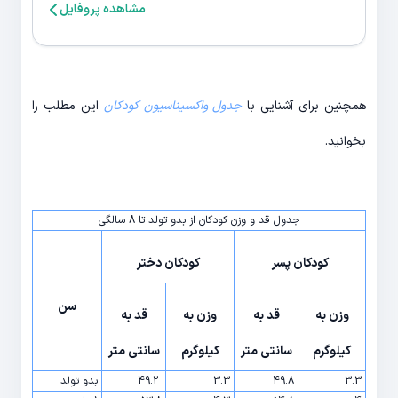
مشاهده پروفایل
همچنین برای آشنایی با
جدول واکسیناسیون کودکان
این مطلب را
بخوانید.
جدول قد و وزن کودکان از بدو تولد تا 8 سالگی
کودکان پسر
کودکان دختر
سن
وزن به
قد به
وزن به
قد به
کیلوگرم
سانتی متر
کیلوگرم
سانتی متر
3.3
49.8
3.3
49.2
بدو تولد