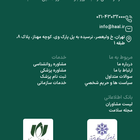
021-43032000
info@haal.ir
تهران، خ ولیعصر، نرسیده به پل پارک وی، کوچه مهناز، پلاک 8،
طبقه 1
مربوط به ما
خدمات
درباره ما
مشاوره روانشناسی
ارتباط با ما
مشاوره پزشکی
سوالات متداول
ثبت نام پزشک
سياست ها و حريم شخصي
خدمات سازمانی
بانک اطلاعاتی
لیست مشاوران
مجله سلامت