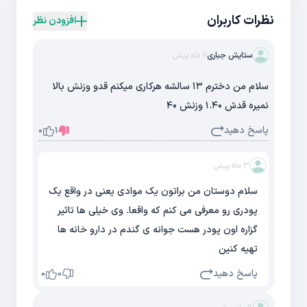
نظرات کاربران
افزودن نظر
ستایش جباری
7 ماه پیش
سلام من دخترم ۱۳ سالشه هرکاری میکنم قدو وزنش بالا
نمیره قدش ۱.۴۰ وزنش ۴۰
پاسخ دهید
0
1
3 ماه پیش
سلام دوستان من براتون یک موادی یعنی در واقع یک
پودری رو معرفی می کنم که واقعا. وی خیلی ها تاثیر
گزاره اون پودر هست جوانه ی گندم در دارو خانه ها
تهیه کنین
پاسخ دهید
0
0