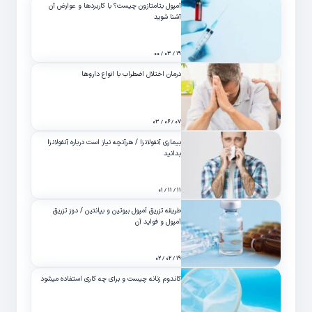
آمپول بتامتازون چیست؟ با کاربردها و عوارض آن
آشنا شوید
۱۹ / ۰۳ / ۰۰
درمان اختلال اضطراب با انواع داروها
۰۷ / ۰۶ / ۰۳
بیماری آنفولانزا / هرآنچه نیاز است درباره آنفولانزا
بدانید
۱۱ / ۱۱ / ۰۱
طریقه تزریق آمپول بیوتین و بپانتین / دوز تزریق
آمپول و فواید آن
۱۹ / ۰۲ / ۰۲
کاندوم زنانه چیست و برای چه کاری استفاده میشود