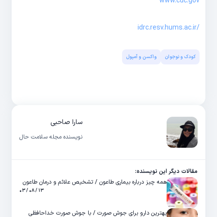
www.cdc.gov
/idrc.resv.hums.ac.ir
کودک و نوجوان
واکسن و آمپول
سارا صاحبی
نویسنده مجله سلامت حال
مقالات دیگر این نویسنده:
همه چیز درباره بیماری طاعون / تشخیص علائم و درمان طاعون
۱۳ / ۰۸ / ۰۳
بهترین دارو برای جوش صورت / با جوش صورت خداحافظی