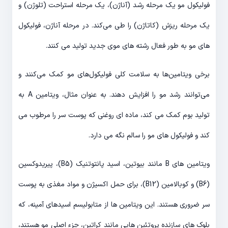
فولیکول مو یک مرحله رشد (آناژن)، یک مرحله استراحت (تلوژن) و
یک مرحله ریزش (کاتاژن) را طی می‌کند. در مرحله آناژن، فولیکول
های مو به طور فعال رشته های موی جدید تولید می کنند.
برخی ویتامین‌ها به سلامت کلی فولیکول‌های مو کمک می‌کنند و
می‌توانند رشد مو را افزایش دهند. به عنوان مثال، ویتامین A به
تولید بوم کمک می کند، ماده ای روغنی که پوست سر را مرطوب می
کند و فولیکول های مو را سالم نگه می دارد.
ویتامین های B مانند بیوتین، اسید پانتوتنیک (B5)، پیریدوکسین
(B6) و کوبالامین (B12)، برای حمل اکسیژن و مواد مغذی به پوست
سر ضروری هستند. این ویتامین ها از متابولیسم اسیدهای آمینه، که
بلوک های سازنده پروتئین هایی مانند کراتین، جزء اصلی مو هستند،