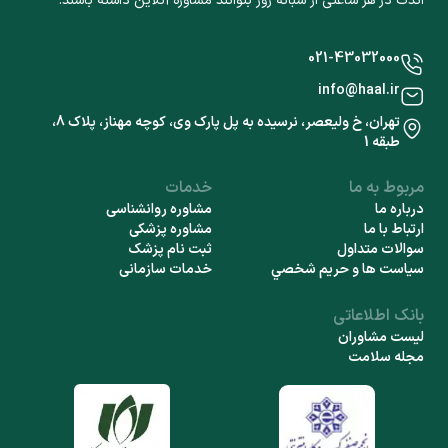
اندک در هر ساعتی از شبانه روز بتوانند مشاوره آنلاین داشته باشند.
021-43032000
info@haal.ir
تهران، خ ولیعصر، نرسیده به پل پارک وی، کوچه مهناز، پلاک 8،
طبقه 1
مربوط به ما
خدمات
درباره ما
مشاوره روانشناسی
ارتباط با ما
مشاوره پزشکی
سوالات متداول
ثبت نام پزشک
سياست ها و حريم شخصي
خدمات سازمانی
بانک اطلاعاتی
لیست مشاوران
مجله سلامت