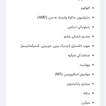
گلوکوم
دژنراسیون ماکولا وابسته به سن (AMD)
رتینوپاتی دیابتی
سندرم خشکی چشم
عیوب انکساری (نزدیک بینی، دوربینی، آستیگماتیسم)
جداشدگی شبکیه
یووئیت
مولتیپل اسکلروزیس (MS)
بیماری پارکینسون
سکته
میگرن