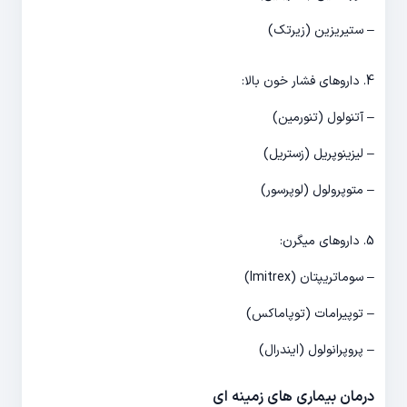
– ستیریزین (زیرتک)
4. داروهای فشار خون بالا:
– آتنولول (تنورمین)
– لیزینوپریل (زستریل)
– متوپرولول (لوپرسور)
5. داروهای میگرن:
– سوماتریپتان (Imitrex)
– توپیرامات (توپاماکس)
– پروپرانولول (ایندرال)
درمان بیماری های زمینه ای