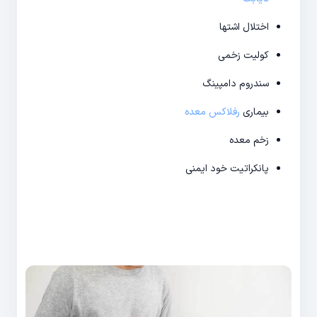
اختلال اشتها
کولیت زخمی
سندروم دامپینگ
بیماری
رفلاکس معده
زخم معده
پانکراتیت خود ایمنی