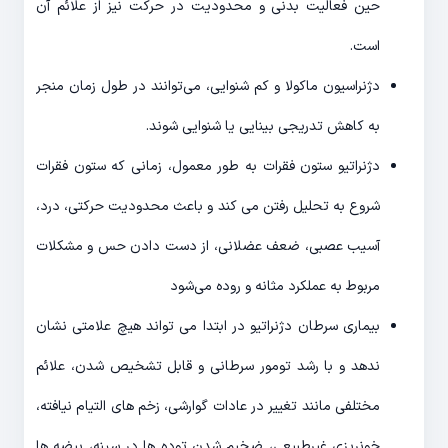
حین فعالیت بدنی و محدودیت در حرکت نیز از علائم آن
است.
دژنراسیون ماکولا و کم شنوایی، می‌توانند در طول زمان منجر
به کاهش تدریجی بینایی یا شنوایی شوند.
دژنراتیو ستون فقرات به طور معمول، زمانی که ستون فقرات
شروع به تحلیل رفتن می کند و باعث محدودیت حرکتی، درد،
آسیب عصبی، ضعف عضلانی، از دست دادن حس و مشکلات
مربوط به عملکرد مثانه و روده می‌شود
بیماری سرطان دژنراتیو در ابتدا می تواند هیچ علامتی نشان
ندهد و با رشد تومور سرطانی و قابل تشخیص شدن، علائم
مختلفی مانند تغییر در عادات گوارشی، زخم های التیام نیافته،
خونریزی غیرطبیعی، ضخیم شدن توده ها در سینه، بیضه ها