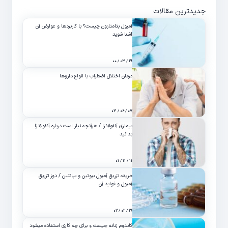
جدیدترین مقالات
آمپول بتامتازون چیست؟ با کاربردها و عوارض آن
آشنا شوید
۱۹ / ۰۳ / ۰۰
درمان اختلال اضطراب با انواع داروها
۰۷ / ۰۶ / ۰۳
بیماری آنفولانزا / هرآنچه نیاز است درباره آنفولانزا
بدانید
۱۱ / ۱۱ / ۰۱
طریقه تزریق آمپول بیوتین و بپانتین / دوز تزریق
آمپول و فواید آن
۱۹ / ۰۲ / ۰۲
کاندوم زنانه چیست و برای چه کاری استفاده میشود