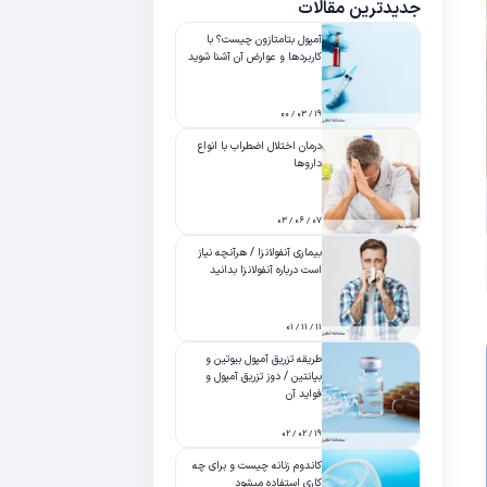
جدیدترین مقالات
آمپول بتامتازون چیست؟ با
کاربردها و عوارض آن آشنا شوید
۱۹ / ۰۳ / ۰۰
درمان اختلال اضطراب با انواع
داروها
۰۷ / ۰۶ / ۰۳
بیماری آنفولانزا / هرآنچه نیاز
است درباره آنفولانزا بدانید
۱۱ / ۱۱ / ۰۱
طریقه تزریق آمپول بیوتین و
بپانتین / دوز تزریق آمپول و
فواید آن
۱۹ / ۰۲ / ۰۲
کاندوم زنانه چیست و برای چه
کاری استفاده میشود