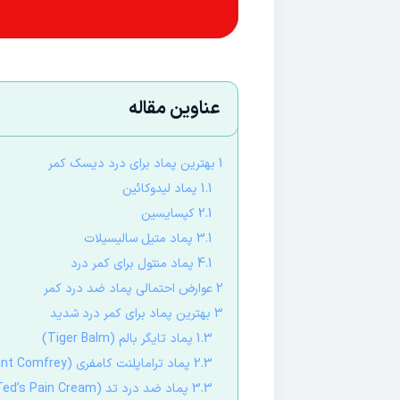
عناوین مقاله
1 بهترین پماد برای درد دیسک کمر
1.1 پماد لیدوکائین
2.1 کپسایسین
3.1 پماد متیل سالیسیلات
4.1 پماد منتول برای کمر درد
2 عوارض احتمالی پماد ضد درد کمر
3 بهترین پماد برای کمر درد شدید
1.3 پماد تایگر بالم (Tiger Balm)
2.3 پماد تراماپلنت کامفری (Traumaplant Comfrey)
3.3 پماد ضد درد تد (Ted’s Pain Cream)