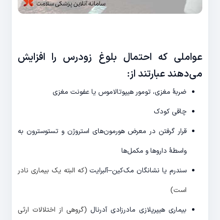
عواملی که احتمال بلوغ زودرس را افزایش
می‌دهند عبارتند از:
ضربۀ مغزی، تومور هیپوتالاموس یا عفونت مغزی
چاقی کودک
قرار گرفتن در معرض هورمون‌های استروژن و تستوسترون به
واسطۀ داروها و مکمل‌ها
سندرم یا نشانگان مک‌کین–آلبرایت
(که البته یک بیماری نادر
است)
بیماری هیپرپلازی مادرزادی آدرنال
(گروهی از اختلالات ارثی