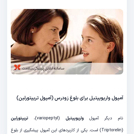
آمپول واریوپپتیل برای بلوغ زودرس (آمپول تریپتورلین)
نام دیگر آمپول
واریوپپتیل
(variopeptyl)،
تریپتورلین
(Triptorelin) است. یکی از کاربردهای این آمپول پیشگیری از بلوغ