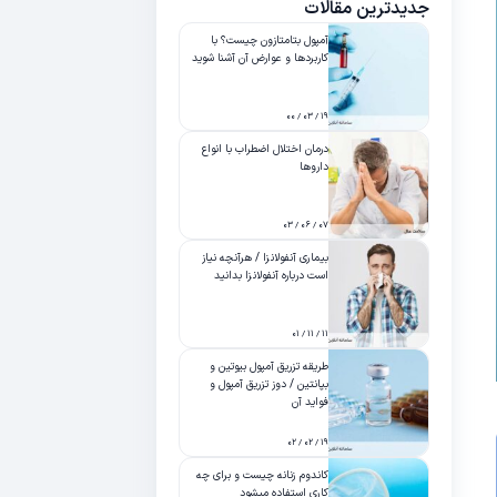
جدیدترین مقالات
آمپول بتامتازون چیست؟ با
کاربردها و عوارض آن آشنا شوید
۱۹ / ۰۳ / ۰۰
درمان اختلال اضطراب با انواع
داروها
۰۷ / ۰۶ / ۰۳
بیماری آنفولانزا / هرآنچه نیاز
است درباره آنفولانزا بدانید
۱۱ / ۱۱ / ۰۱
طریقه تزریق آمپول بیوتین و
بپانتین / دوز تزریق آمپول و
فواید آن
۱۹ / ۰۲ / ۰۲
کاندوم زنانه چیست و برای چه
کاری استفاده میشود