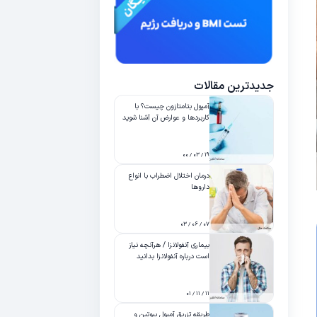
جدیدترین مقالات
آمپول بتامتازون چیست؟ با
کاربردها و عوارض آن آشنا شوید
۱۹ / ۰۳ / ۰۰
درمان اختلال اضطراب با انواع
داروها
۰۷ / ۰۶ / ۰۳
بیماری آنفولانزا / هرآنچه نیاز
است درباره آنفولانزا بدانید
۱۱ / ۱۱ / ۰۱
طریقه تزریق آمپول بیوتین و