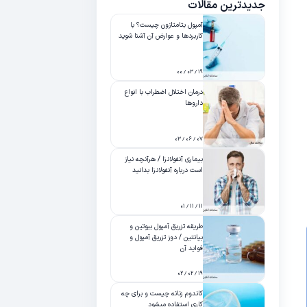
جدیدترین مقالات
آمپول بتامتازون چیست؟ با
کاربردها و عوارض آن آشنا شوید
۱۹ / ۰۳ / ۰۰
درمان اختلال اضطراب با انواع
داروها
۰۷ / ۰۶ / ۰۳
بیماری آنفولانزا / هرآنچه نیاز
است درباره آنفولانزا بدانید
۱۱ / ۱۱ / ۰۱
طریقه تزریق آمپول بیوتین و
بپانتین / دوز تزریق آمپول و
فواید آن
۱۹ / ۰۲ / ۰۲
کاندوم زنانه چیست و برای چه
کاری استفاده میشود