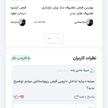
بهترین قرص غضروف ساز برای بازسازی
قرص آزیترومایسین 
غضروف های بدن
درمان عفونت ویرو
سارا صاحبی
۳۰ / ۰۹ / ۰۱
سارا صاحبی
نظرات کاربران
افزودن نظر
مبینا حاجی زاده
3 سال پیش
میشه درباره تداخل دارویی قرص رزوواستاتین بیشتر توضیح
بدید؟
پاسخ دهید
1
1