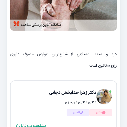
درد و ضعف عضلانی از شایع‌ترین عوارض مصرف داروی
رزوواستاتین است
دکتر زهرا خدابخش دچانی
دکتری دکترای داروسازی
متنی
تلفنی
مشاهده پروفایل