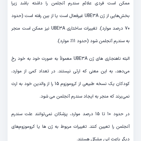
ممکن است فردی علائم سندرم آنجلمن را داشته باشد زیرا
بخش‌هایی از ژن UBE3A غیرفعال است یا از بین رفته است (حدود
70 درصد موارد). تغییرات ساختاری UBE3A نیز ممکن است منجر
به سندرم آنجلمن شود (حدود 11٪ موارد).
البته ناهنجاری های ژن UBE3A معمولاً به صورت خود به خود رخ
می‌دهد، به این معنی که ارثی نیستند. در تعداد کمی از موارد،
کودکان یک نسخه طبیعی از کروموزوم 15 را از والدین خود به ارث
نمی‌برند که منجر به ایجاد سندرم آنجلمن می شود.
در حدود 10 تا 15 درصد موارد، پزشکان نمی‌توانند علت سندرم
آنجلمن را تعیین کنند. تغییرات مربوط به ژن ها یا کروموزوم‌های
دیگر باعث این مشکل هستند.