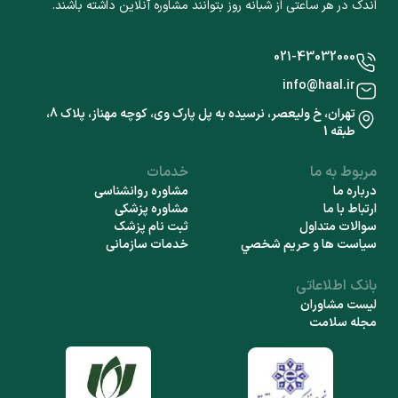
اندک در هر ساعتی از شبانه روز بتوانند مشاوره آنلاین داشته باشند.
021-43032000
info@haal.ir
تهران، خ ولیعصر، نرسیده به پل پارک وی، کوچه مهناز، پلاک 8،
طبقه 1
مربوط به ما
خدمات
درباره ما
مشاوره روانشناسی
ارتباط با ما
مشاوره پزشکی
سوالات متداول
ثبت نام پزشک
سياست ها و حريم شخصي
خدمات سازمانی
بانک اطلاعاتی
لیست مشاوران
مجله سلامت