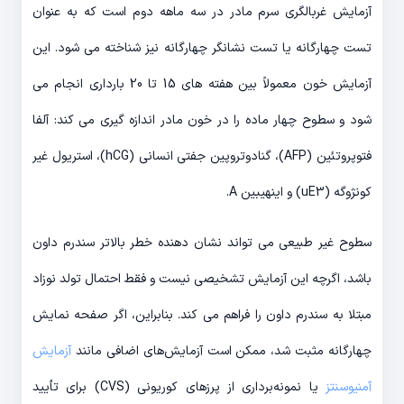
آزمایش غربالگری سرم مادر در سه ماهه دوم است که به عنوان
تست چهارگانه یا تست نشانگر چهارگانه نیز شناخته می شود. این
آزمایش خون معمولاً بین هفته های 15 تا 20 بارداری انجام می
شود و سطوح چهار ماده را در خون مادر اندازه گیری می کند: آلفا
فتوپروتئین (AFP)، گنادوتروپین جفتی انسانی (hCG)، استریول غیر
کونژوگه (uE3) و اینهیبین A.
سطوح غیر طبیعی می تواند نشان دهنده خطر بالاتر سندرم داون
باشد، اگرچه این آزمایش تشخیصی نیست و فقط احتمال تولد نوزاد
مبتلا به سندرم داون را فراهم می کند. بنابراین، اگر صفحه نمایش
چهارگانه مثبت شد، ممکن است آزمایش‌های اضافی مانند
آزمایش
آمنیوسنتز
یا نمونه‌برداری از پرزهای کوریونی (CVS) برای تأیید