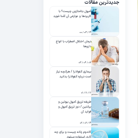
جدیدترین مقالات
آمپول بتامتازون چیست؟ با
کاربردها و عوارض آن آشنا شوید
۱۹ / ۰۳ / ۰۰
درمان اختلال اضطراب با انواع
داروها
۰۷ / ۰۶ / ۰۳
بیماری آنفولانزا / هرآنچه نیاز
است درباره آنفولانزا بدانید
۱۱ / ۱۱ / ۰۱
طریقه تزریق آمپول بیوتین و
بپانتین / دوز تزریق آمپول و
فواید آن
۱۹ / ۰۲ / ۰۲
کاندوم زنانه چیست و برای چه
کاری استفاده میشود