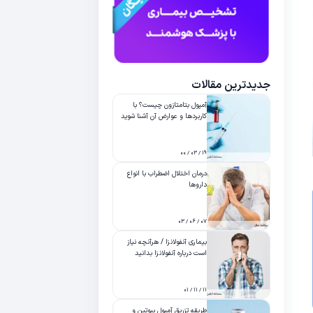
جدیدترین مقالات
آمپول بتامتازون چیست؟ با
کاربردها و عوارض آن آشنا شوید
۱۹ / ۰۳ / ۰۰
درمان اختلال اضطراب با انواع
داروها
۰۷ / ۰۶ / ۰۳
بیماری آنفولانزا / هرآنچه نیاز
است درباره آنفولانزا بدانید
۱۱ / ۱۱ / ۰۱
طریقه تزریق آمپول بیوتین و