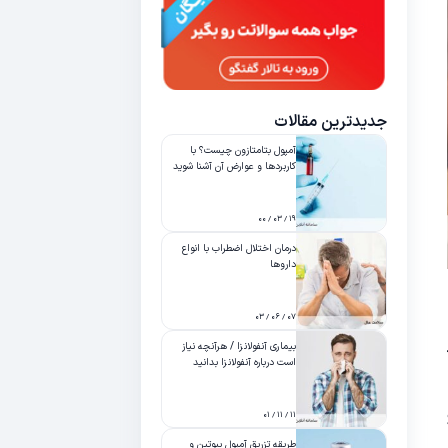
جدیدترین مقالات
آمپول بتامتازون چیست؟ با
کاربردها و عوارض آن آشنا شوید
۱۹ / ۰۳ / ۰۰
درمان اختلال اضطراب با انواع
داروها
۰۷ / ۰۶ / ۰۳
بیماری آنفولانزا / هرآنچه نیاز
است درباره آنفولانزا بدانید
۱۱ / ۱۱ / ۰۱
طریقه تزریق آمپول بیوتین و