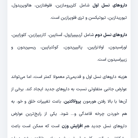
داروهای نسل اول
شامل کلرپرومازین، فلوفنازین، هالوپریدول،
تیوریدازین، تیوتیکسن و تری فلوپرازین است.
داروهای نسل دوم
شامل آریپیپرازول، آسناپین، کاریپرازین، کلوزاپین،
لوراسیدون، اولانزاپین، پالیپریدون، کوئتیاپین، ریسپریدون و
زیپراسیدون است.
هزینه داروهای نسل اول و قدیمی‌تر معمولا کمتر است، اما می‌تواند
عوارض جانبی متفاوتی نسبت به داروهای جدید ایجاد کند. برخی از
آن‌ها با بالا رفتن هورمون
پرولاکتین
، باعث تغییرات خلق و خو، به
هم خوردن چرخه قاعدگی و… شود. یکی از رایج‌ترین عوارض
داروهای نسل جدید هم
افزایش وزن
است که ممکن است باعث