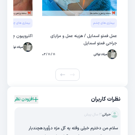
بیماری های چشم
بیماری های چشم
عمل فمتو اسمایل / هزینه عمل و مزایای
اکتروپیون چشم چیس
جراحی فمتو اسمایل
میلاد توکلی
میلاد توکلی
۱۱ / ۱۱ / ۰۲
نظرات کاربران
افزودن نظر
حیاتی
3 سال پیش
سلام.من دخترم خیلی وقته یه گل مژه درآوردهچندبار