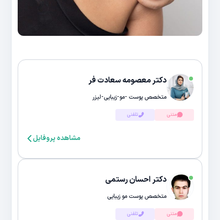
دکتر معصومه سعادت فر
متخصص پوست -مو-زیبایی-لیزر
متنی
تلفنی
مشاهده پروفایل
دکتر احسان رستمی
متخصص پوست مو زیبایی
متنی
تلفنی