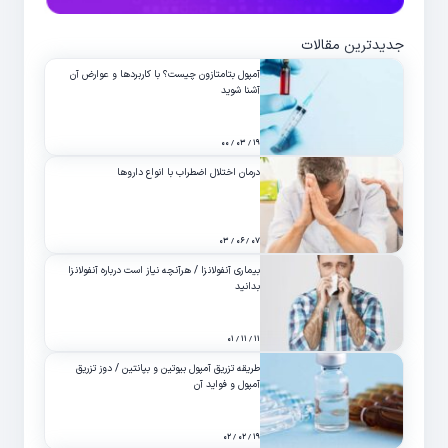
جدیدترین مقالات
آمپول بتامتازون چیست؟ با کاربردها و عوارض آن
آشنا شوید
۱۹ / ۰۳ / ۰۰
درمان اختلال اضطراب با انواع داروها
۰۷ / ۰۶ / ۰۳
بیماری آنفولانزا / هرآنچه نیاز است درباره آنفولانزا
بدانید
۱۱ / ۱۱ / ۰۱
طریقه تزریق آمپول بیوتین و بپانتین / دوز تزریق
آمپول و فواید آن
۱۹ / ۰۲ / ۰۲