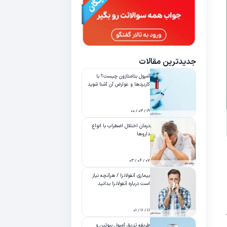
جدیدترین مقالات
آمپول بتامتازون چیست؟ با
کاربردها و عوارض آن آشنا شوید
۱۹ / ۰۳ / ۰۰
درمان اختلال اضطراب با انواع
داروها
۰۷ / ۰۶ / ۰۳
بیماری آنفولانزا / هرآنچه نیاز
است درباره آنفولانزا بدانید
۱۱ / ۱۱ / ۰۱
طریقه تزریق آمپول بیوتین و