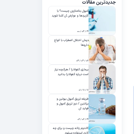
جدیدترین مقالات
آمپول بتامتازون چیست؟ با
کاربردها و عوارض آن آشنا شوید
۱۹ / ۰۳ / ۰۰
درمان اختلال اضطراب با انواع
داروها
۰۷ / ۰۶ / ۰۳
بیماری آنفولانزا / هرآنچه نیاز
است درباره آنفولانزا بدانید
۱۱ / ۱۱ / ۰۱
طریقه تزریق آمپول بیوتین و
بپانتین / دوز تزریق آمپول و
فواید آن
۱۹ / ۰۲ / ۰۲
کاندوم زنانه چیست و برای چه
کاری استفاده میشود