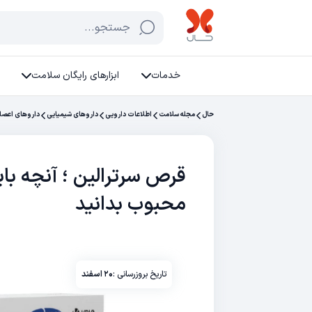
جستجو...
خدمات
ابزارهای رایگان سلامت
حال
مجله سلامت
اطلاعات دارویی
داروهای شیمیایی
داروهای اعصا
قرص سرترالین ؛ آنچه با
محبوب بدانید
تاریخ بروزرسانی :
۲۰ اسفند