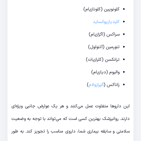
کلونوپین (کلونازپام)
کلردیازپوکساید
سراکس (اگزازپام)
تنورمین (آتنولول)
ترانکسن (کلرازپات)
والیوم (دیازپام)
زاناکس (
آلپرازولام
)
این داروها متفاوت عمل می‌کنند و هر یک عوارض جانبی ویژه‌ای
دارند. روانپزشک بهترین کسی است که می‌تواند با توجه به وضعیت
سلامتی و سابقه بیماری شما، داروی مناسب را تجویز کند. به طور