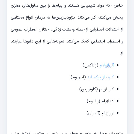
خاص -که مواد شیمیایی هستند و پیام‌ها را بین سلول‌های مغزی
پخش می‌کنند- کار می‌کنند. بنزودیازپین‌ها به درمان انواع مختلفی
از اختلالات اضطرابی از جمله وحشت زدگی، اختلال اضطراب عمومی
و اضطراب اجتماعی کمک می‌کنند. نمونه‌هایی از این داروها عبارتند
از:
آلپرازولام
(زاناکس)
کلردیاز پوکساید
(لیبریوم)
کلونازپام (کلونوپین)
دیازپام (والیوم)
لورازپام (آتیوان)
بنزودیازپین‌ها به طور معمول برای درمان استرس کوتاه مدت