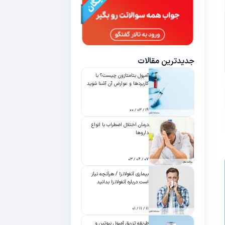
جدیدترین مقالات
آمپول بتامتازون چیست؟ با
کاربردها و عوارض آن آشنا شوید
۱۹ / ۰۳ / ۰۰
درمان اختلال اضطراب با انواع
داروها
۰۷ / ۰۶ / ۰۳
بیماری آنفولانزا / هرآنچه نیاز
است درباره آنفولانزا بدانید
۱۱ / ۱۱ / ۰۱
طریقه تزریق آمپول بیوتین و